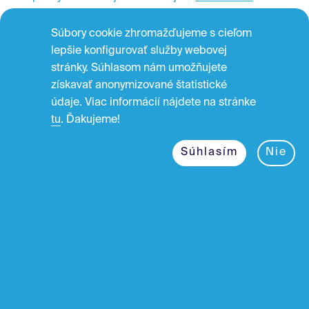
kine
.
Súbory cookie zhromažďujeme s cieľom
lepšie konfigurovať služby webovej
Kontakt
stránky. Súhlasom nám umožňujete
info@filmeurope.eu
získavať anonymizované štatistické
údaje. Viac informácií nájdete na stránke
Film Europe s.r.o.
tu
. Ďakujeme!
Matúškova 2148/10,
831 01 Bratislava 37
Súhlasím
Nie
Pre kinárov • stiahnuť
Nastavenie cookie
Scandi prebieha aj v
Českej republike
.
Pozrite si filmy z minulých prehliadok na
Edisonline
.