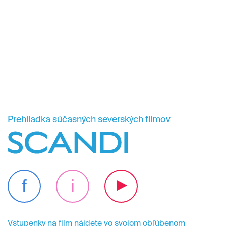
Prehliadka súčasných severských filmov
f
i
Vstupenky na film nájdete vo svojom
obľúbenom